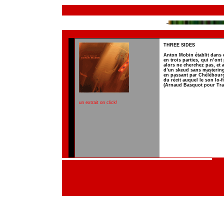
THREE SIDES
Anton Mobin établit dans 
en trois parties, qui n’ont 
alors ne cherchez pas, et
d’un skeud sans mastering
en passant par Chélébourge
du récit auquel le son lo-f
(Arnaud Basquot pour Tr
un extrait on click!