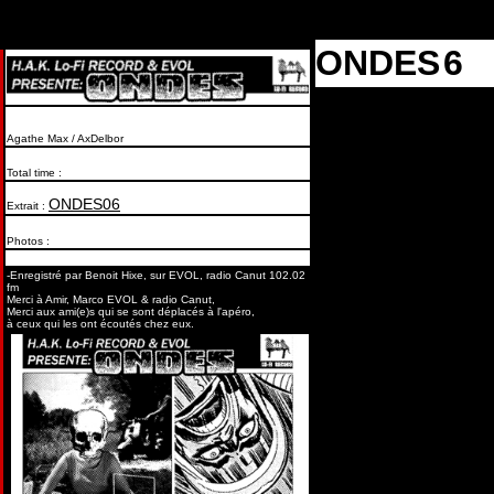
ONDES
6
Agathe Max / AxDelbor
Total time :
ONDES06
Extrait :
Photos :
-Enregistré par Benoit Hixe, sur EVOL, radio Canut 102.02
fm
Merci à Amir, Marco EVOL & radio Canut,
Merci aux ami(e)s qui se sont déplacés à l'apéro,
à ceux qui les ont écoutés chez eux.